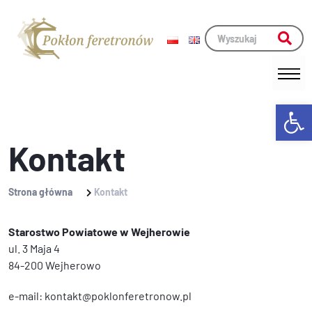
Skip
to
content
Open
Kontakt
Strona główna
Kontakt
Starostwo Powiatowe w Wejherowie
ul. 3 Maja 4
84-200 Wejherowo
e-mail: kontakt@poklonferetronow.pl